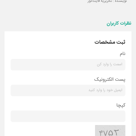
نویسنده : تحریریه فاینداتور
نظرات کاربران
ثبت مشخصات
نام
پست الکترونیک
کپچا